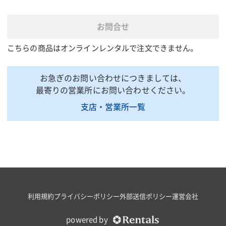
40000|30000|16000(3段
全光束(lm)
50000
調光)
お問合せ
灯部220 三脚・ケース
全長(mm)
190(収納時)収納ケース
1500(
こちらの商品はオンラインレンタルで注文できません。
付
灯部220 三脚・ケース
全幅(mm)
1300(
お急ぎのお問い合わせにつきましては、
190(収納時)
最寄りの営業所にお問い合わせください。
灯部600 三脚1260・ケ
1755〜
全高(mm)
支店・営業所一覧
ース1300(収納時)
着時)
3155 (エアーブレーキマ
最大照明高(mm)
2565
スト)
質量(kg)
17.5
17.4
定格消費電力(W)
ー
300
掲載されている仕様は、代表的な機種です。実際に納品されるものとは異なる場合
がございます。詳しい仕様につきましては、最寄の営業所までお問い合わせ下さ
利用規約
プライバシーポリシー
外部送信ポリシー
運営会社
い。
powered by