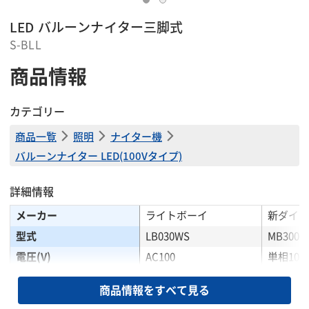
LED バルーンナイター三脚式
S-BLL
商品情報
カテゴリー
商品一覧
照明
ナイター機
バルーンナイター LED(100Vタイプ)
詳細情報
メーカー
ライトボーイ
新ダイワ
型式
LB030WS
MB300LT
電圧(V)
AC100
単相100
最大/定格電流(A)
3.3
ー
商品情報をすべて見る
使用ランプ
LED
LED(高