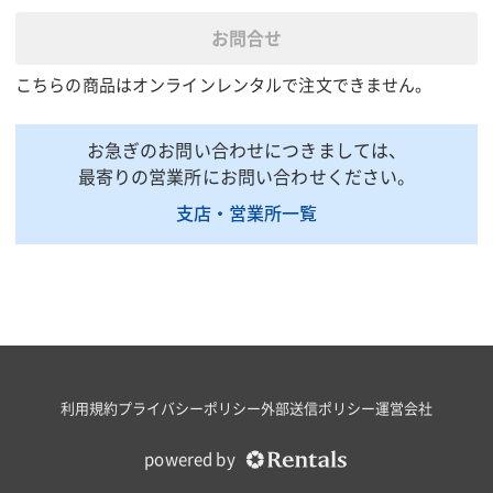
全光束(lm)
1070
お問合せ
全長(mm)
375
こちらの商品はオンラインレンタルで注文できません。
全幅(mm)
151
全高(mm)
217
お急ぎのお問い合わせにつきましては、
電源線仕様(SQ×芯数×
10m
最寄りの営業所にお問い合わせください。
長さm)
支店・営業所一覧
質量(kg)
3.1
掲載されている仕様は、代表的な機種です。実際に納品されるものとは異なる場合
がございます。詳しい仕様につきましては、最寄の営業所までお問い合わせ下さ
い。
商品説明・特徴
●耐圧防爆構造[d2G4]
利用規約
プライバシーポリシー
外部送信ポリシー
運営会社
●<適用規格>工場電気設備防爆指針(ガス蒸気防爆2006)
●光源は10W LED電球[全方向タイプ]
powered by
●LEDなので瞬時に100%点灯、 落としても割れにくい樹脂製カ
バー