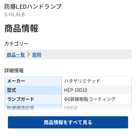
防爆LEDハンドランプ
S-HLALB
商品情報
カテゴリー
商品一覧
照明
詳細情報
メーカー
ハタヤリミテッド
型式
HEP-10D10
ランプガード
Φ6鉄線樹脂コーティング
防爆構造記号
[d2G4]
使用ランプ
LED昼白色(LDT10型10W)
商品情報をすべて見る
周波数(Hz)
50|60
電圧(V)
100