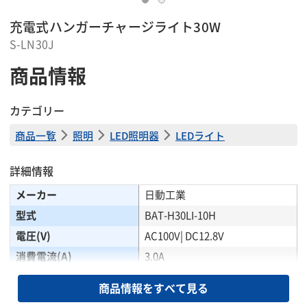
充電式ハンガーチャージライト30W
S-LN30J
商品情報
カテゴリー
商品一覧
照明
LED照明器
LEDライト
詳細情報
メーカー
日動工業
型式
BAT-H30LI-10H
電圧(V)
AC100V| DC12.8V
消費電流(A)
3.0A
消費電力(W)
30
商品情報をすべて見る
周波数(Hz)
50|60