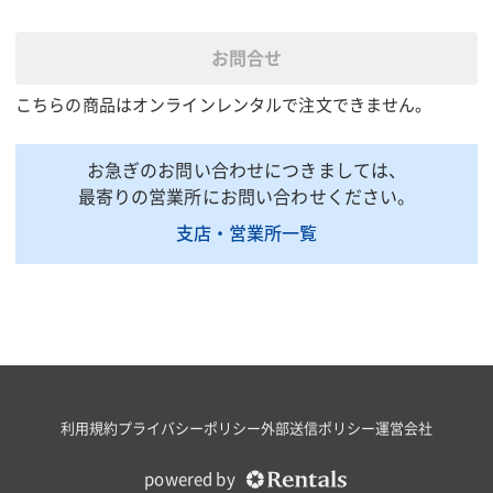
使用ランプ
LED
発光色
昼光色
お問合せ
照射角(度)
水平140度|垂直140度
こちらの商品はオンラインレンタルで注文できません。
全光束(lm)
3500
スイッチ
高・低・切
お急ぎのお問い合わせにつきましては、
リン酸鉄Liバッテリー12.8V
蓄電池
最寄りの営業所にお問い合わせください。
14400mAh
支店・営業所一覧
使用環境(℃)
-10-50℃
全長(mm)
234
全幅(mm)
283
全高(mm)
390
質量(kg)
5.2
掲載されている仕様は、代表的な機種です。実際に納品されるものとは異なる場合
がございます。詳しい仕様につきましては、最寄の営業所までお問い合わせ下さ
利用規約
プライバシーポリシー
外部送信ポリシー
運営会社
い。
powered by