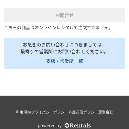
全長(mm)
642
全幅(mm)
590
お問合せ
全高(mm)
735
こちらの商品はオンラインレンタルで注文できません。
最大照明高(mm)
2710
掲載されている仕様は、代表的な機種です。実際に納品されるものとは異なる場合
がございます。詳しい仕様につきましては、最寄の営業所までお問い合わせ下さ
お急ぎのお問い合わせにつきましては、
い。
最寄りの営業所にお問い合わせください。
支店・営業所一覧
印刷用ページ
利用規約
プライバシーポリシー
外部送信ポリシー
運営会社
powered by