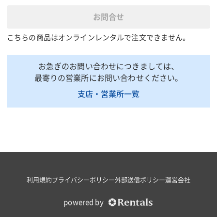
ロッドネジ径(mm)
ー
お問合せ
シリンダ外径(mm)
125
こちらの商品はオンラインレンタルで注文できません。
シリンダ内径(mm)
95
受圧面積(㎠)
70.88
お急ぎのお問い合わせにつきましては、
所要油量(mL)
355
最寄りの営業所にお問い合わせください。
推奨手動ポンプ
TWA-0.7
支店・営業所一覧
推奨電動ポンプ
GH1
質量(kg)
15
掲載されている仕様は、代表的な機種です。実際に納品されるものとは異なる場合
がございます。詳しい仕様につきましては、最寄の営業所までお問い合わせ下さ
い。
商品説明・特徴
利用規約
プライバシーポリシー
外部送信ポリシー
運営会社
E型パワージャッキ単動型
軽量でコンパクトな設計をしてあります。
powered by