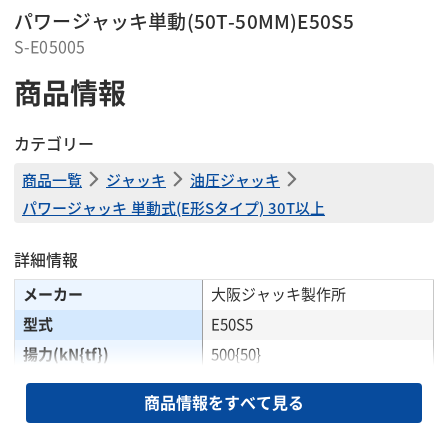
パワージャッキ単動(50T-50MM)E50S5
S-E05005
商品情報
カテゴリー
商品一覧
ジャッキ
油圧ジャッキ
パワージャッキ 単動式(E形Sタイプ) 30T以上
詳細情報
メーカー
大阪ジャッキ製作所
型式
E50S5
揚力(kN{tf})
500{50}
ストローク(mm)
50
商品情報をすべて見る
最低高さ(mm)
170
ロッド径(mm)
85