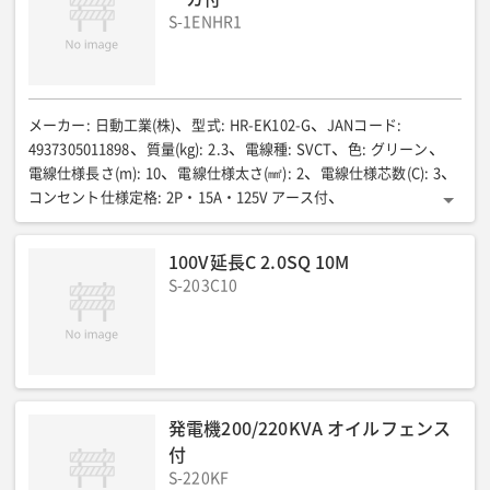
S-1ENHR1
メーカー
:
日動工業(株)
型式
:
HR-EK102-G
JANコード
:
4937305011898
質量(kg)
:
2.3
電線種
:
SVCT
色
:
グリーン
電線仕様長さ(m)
:
10
電線仕様太さ(㎟)
:
2
電線仕様芯数(C)
:
3
コンセント仕様定格
:
2P・15A・125V アース付
コンセント仕様個数
:
2
漏電保護
:
○
過負荷保護
:
○
本体色
:
黒
定格電流
:
8A
限度電流
:
15A
一次側(電源側)プラグ仕様
:
100V延長C 2.0SQ 10M
ポッキンプラグ(2P・接地2P兼用プラグ)
原産国
:
日本
S-203C10
発電機200/220KVA オイルフェンス
付
S-220KF