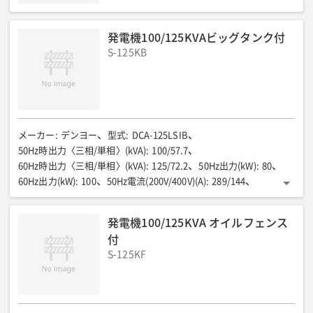
発電機100/125KVAビッグタンク付
S-125KB
メーカー
:
デンヨー
型式
:
DCA-125LSIB
50Hz時出力〈三相/単相〉(kVA)
:
100/57.7
60Hz時出力〈三相/単相〉(kVA)
:
125/72.2
50Hz出力(kW)
:
80
60Hz出力(kW)
:
100
50Hz電流(200V/400V)(A)
:
289/144
60Hz時電流(200V/400V)(A)
:
328/164
燃料/タンク容量(L)
:
軽油/750
50Hz燃料消費量75%負荷(L/h)
:
17.1
発電機100/125KVA オイルフェンス
60Hz時燃料消費量75%負荷(L/h)
:
21.7
全長(mm)
:
2550
付
全幅(mm)
:
1150
全高(mm)
:
1800
運転質量(kg)
:
2840
S-125KF
排ガス規制
:
第3次
騒音値LWA(dB)
:
91
騒音値7m(dB(A))
:
59/63
低騒音型
:
超低騒音
端子ボルトサイズ(φ)
:
M16
その他
:
ビッグタンク仕様