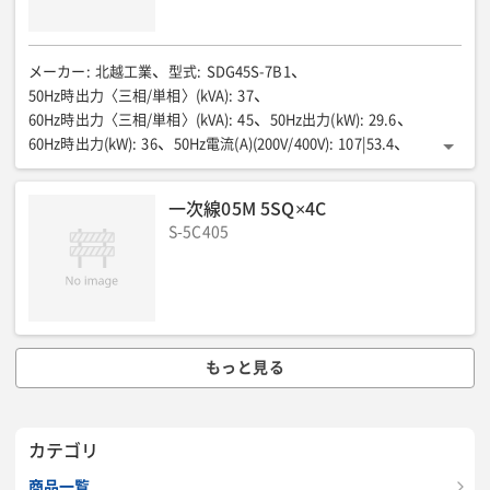
メーカー
:
北越工業
型式
:
SDG45S-7B1
50Hz時出力〈三相/単相〉(kVA)
:
37
60Hz時出力〈三相/単相〉(kVA)
:
45
50Hz出力(kW)
:
29.6
60Hz時出力(kW)
:
36
50Hz電流(A)(200V/400V)
:
107|53.4
60Hz時電流(A)(200V/400V)
:
118|59
燃料/タンク容量(L)
:
325
50Hz燃料消費量75%負荷(L/h)
:
6.9
一次線05M 5SQ×4C
60Hz時燃料消費量75%負荷(L/h)
:
8.4
全長(mm)
:
1870
S-5C405
全幅(mm)
:
860
全高(mm)
:
1590
運転質量(kg)
:
1340
排ガス規制
:
第3次
騒音値7m(dB(A))
:
57|60
低騒音型
:
超
騒音値LwA(dB)
:
85
もっと見る
カテゴリ
商品一覧