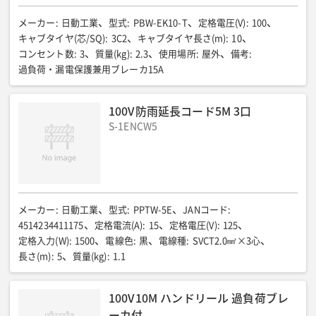
メーカー
:
日動工業
型式
:
PBW-EK10-T
定格電圧(V)
:
100
キャブタイヤ(芯/SQ)
:
3C2
キャブタイヤ長さ(m)
:
10
コンセント数
:
3
質量(kg)
:
2.3
使用場所
:
屋外
備考
:
過負荷・漏電保護兼用ブレーカ15A
100V防雨延長コード5M 3口
S-1ENCW5
メーカー
:
日動工業
型式
:
PPTW-5E
JANコード
:
4514234411175
定格電流(A)
:
15
定格電圧(V)
:
125
定格入力(W)
:
1500
電線色
:
黒
電線種
:
SVCT2.0㎟×3心
長さ(m)
:
5
質量(kg)
:
1.1
100V10M ハンドリール 過負荷ブレ
ーカ付