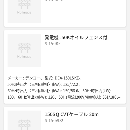
発電機150Kオイルフェンス付
S-150KF
メーカー
:
デンヨー
型式
:
DCA-150LSKE
50Hz時出力〈三相/単相〉(kVA)
:
125/72.2
60Hz時出力〈三相/単相〉(kVA)
:
150/86.6
50Hz時出力(kW)
:
100
60Hz時出力(kW)
:
120
50Hz電流(200V/400V)(A)
:
361/180
60Hz時電流(200V/400V)(A)
:
394/197
燃料/タンク容量(L)
:
軽油/250
50Hz時燃料消費量75%負荷(L/h)
:
24.2
150SQ CVTケーブル 20m
60Hz時燃料消費量75%負荷(L/h)
:
30.7
全長(mm)
:
3250
S-150VD2
全幅(mm)
:
1150
全高(mm)
:
1650
運転質量(kg)
:
2820
排ガス規制
:
第3次
騒音値LwA(dB)
:
94
騒音値7m(dB(A))
: