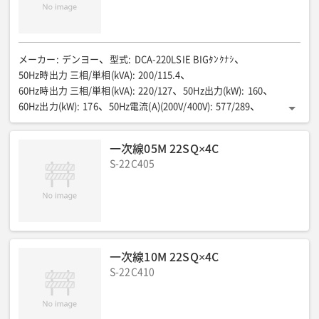
メーカー
:
デンヨー
型式
:
DCA-220LSIE BIGﾀﾝｸﾅｼ
50Hz時出力 三相/単相(kVA)
:
200/115.4
60Hz時出力 三相/単相(kVA)
:
220/127
50Hz出力(kW)
:
160
60Hz出力(kW)
:
176
50Hz電流(A)(200V/400V)
:
577/289
60Hz電流(A)(200V/400V)
:
577/289
燃料/タンク容量(L)
:
軽油/400
50Hz燃料消費量75%負荷(L/h)
:
33.1
一次線05M 22SQ×4C
60Hz燃料消費量75%負荷(L/h)
:
36
全長(mm)
:
3600
全幅(mm)
:
S-22C405
1350
全高(mm)
:
1750
運転質量(kg)
:
4150
排ガス規制
:
第3次
騒音値LwA(dB)
:
93
騒音値7m(dB(A))
:
63/65
低騒音型
:
超低騒音
端子ボルトサイズ(φ)
:
M16
備考①
:
定置式/過速度保護装置付/複電圧仕様/自動オイル給油装置無し
備考②
:
標準タンク仕様
一次線10M 22SQ×4C
S-22C410