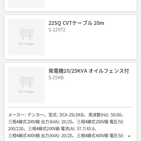
22SQ CVTケーブル 20m
S-22VT2
発電機20/25KVA オイルフェンス付
S-25KB
メーカー
:
デンヨー
型式
:
DCA-25LSKB
周波数(Hz)
:
50/60
三相4線式200V級 出力(kVA)
:
20/25
三相4線式200V級 電圧(V)
:
200/220
三相4線式200V級 電流(A)
:
57.7/65.6
三相4線式400V級 出力(kVA)
:
20/25
三相4線式400V級 電圧(V)
: