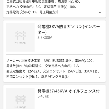
自励式回転界磁形単相交流発電機
周波数(Hz)
:
60
定格出力 交流(kVA)
:
3.0
定格電圧 交流(V)
:
100
定格電流 交流(A)
:
30
電圧調整方式
:
コンデンサ補償式ブラシレス
相数
:
単相
極数
:
2
力率(%)
:
1.0
交流出力端子(V-A)
:
発電機3KVA防音ガソリン(インバー
アース付2極コンセント (15A)×2/引掛式コンセント(30A)×1
ター)
エンジン 機関名称
:
L70V
機関形式
:
S-3KSSIV
立形空冷4サイクルディーゼル機関
燃焼方式
:
直接噴射方式
使用燃料油
:
ディーゼル軽油(JIS2号)
燃料タンク容量(L)
:
15
潤滑油容量
:
上限1.05/有効0.4
始動方式
:
電気始動(セルスタート)
全長×全幅×全高(mm)
:
713×598×687
メーカー
:
本田技研工業
型式
:
EU28IS1 JNK
電圧(V)
:
100
騒音値 音響パワーレベル(dB) ※1 無負荷時 音響パワーレベル(LW
周波数(Hz)
:
50/60切替式
交流定格出力(kVA)
:
2.8
A)
:
直流定格出力
:
12V-12A
交流コンセント
:
15A×2個、30A×1個
騒音値 周囲7m平均値(dB(A)) ※2無負荷時周囲7m 4方向エネルギー
直流コンセント(個)
:
1
燃料/タンク容量(L)
:
平均値
自動車用無鉛ガソリン/12.7
連続運転時間(h)
:
約17.3-約7[1/4負荷-定格負荷]
全長(mm)
:
658
全幅(mm)
:
発電機37/45KVA オイルフェンス付
482
全高(mm)
:
570
乾燥重量(kg)
:
61.2
騒音値7m(dB(A))
:
S-45KB
88[3/4負荷]