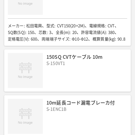
63/66
低騒音型
:
超低騒音
端子ボルトサイズ(φ)
:
M16
備考
:
エコベース仕様
メーカー
:
松田電興
型式
:
CVT150(20+2M)
電線規格
:
CVT
SQ数(SQ)
:
150
芯数
:
3
全長(m)
:
20
許容電流値(A)
:
380
定格電圧(V)
:
600
両端端子サイズ
:
Φ10-Φ12
概算質量(kg)
:
90.8
150SQ CVTケーブル 10m
S-150VT1
10m延長コード漏電ブレーカ付
S-1ENC1B