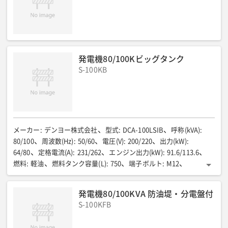
発電機80/100Kビッグタンク
S-100KB
メーカー
:
デンヨー株式会社
型式
:
DCA-100LSIB
呼称(kVA)
:
80/100
周波数(Hz)
:
50/60
電圧(V)
:
200/220
出力(kW)
:
64/80
定格電流(A)
:
231/262
エンジン出力(kW)
:
91.6/113.6
燃料
:
軽油
燃料タンク容量(L)
:
750
端子ボルト
:
M12
全長L(mm)
:
2,550
全幅W(mm)
:
1,150
全高H(mm)
:
1,800
乾燥質量[整備質量](kg)
:
2,050[2,730]
騒音値 [dB(A)]
:
59/63
発電機80/100KVA 防油堤・分電盤付
S-100KFB