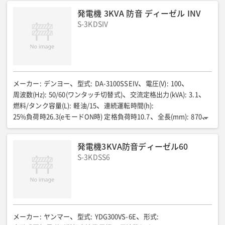
発電機 3KVA 防音 ディーゼル INV
S-3KDSIV
メーカー
:
デンヨー
型式
:
DA-3100SSEIV
電圧(V)
:
100
周波数(Hz)
:
50/60(ワンタッチ切替式)
交流定格出力(kVA)
:
3.1
燃料/タンク容量(L)
:
軽油/15
連続運転時間(h)
:
25%負荷時26.3(eモードON時) 定格負荷時10.7
全長(mm)
:
870
全幅(mm)
:
585
全高(mm)
:
857
乾燥重量(kg)
:
187
騒音値LwA(dB)
:
82
騒音値7m(dB(A))
:
発電機3KVA防音ディーゼル60
無負荷時51(eモードON時)定格負荷時61
低騒音型
:
超低騒音型
S-3KDSS6
コンセント(個)
:
1.5A×2/30A×1
メーカー
:
ヤンマー
型式
:
YDG300VS-6E
形式
: