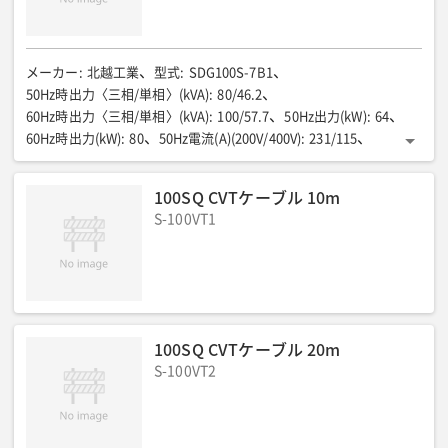
メーカー
:
北越工業
型式
:
SDG100S-7B1
50Hz時出力〈三相/単相〉(kVA)
:
80/46.2
60Hz時出力〈三相/単相〉(kVA)
:
100/57.7
50Hz出力(kW)
:
64
60Hz時出力(kW)
:
80
50Hz電流(A)(200V/400V)
:
231/115
60Hz時電流(A)(200V/400V)
:
115/131
全長(mm)
:
2450
全幅(mm)
:
1180
全高(mm)
:
1830
燃料/タンク容量(L)
:
100SQ CVTケーブル 10m
軽油/740
50Hz燃料消費量75%負荷(L/h)
:
13.2
S-100VT1
60Hz時燃料消費量75%負荷(L/h)
:
17.8
排ガス規制
:
第3次
騒音値LwA(dB)
:
88/91
騒音値7m(dB(A))
:
60/64
低騒音型
:
超低騒音
運転質量(kg)
:
2750
端子ボルトサイズ(φ)
:
200V端子:M12、100V:M10、
備考
:
ビックタンク仕様
100SQ CVTケーブル 20m
S-100VT2