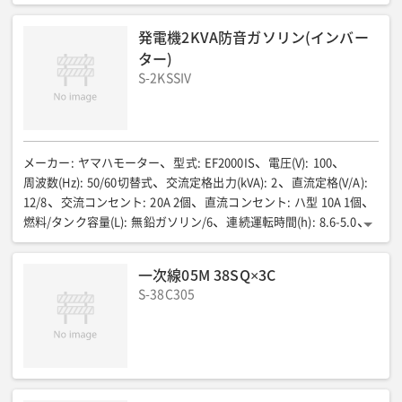
400/440
三相4線式400V級 電流(A)
:
28.9/32.8
単相3線式100V級 出力(kVA)
:
11.5/14.4
単相3線式100V級 電圧(V)
:
発電機2KVA防音ガソリン(インバー
100/110
単相3線式100V級 電流(A)
:
57.7×2/65.5×2
ター)
単相3線式200V級 出力(kVA)
:
11.5/14.4
単相3線式200V級 電圧(V)
:
S-2KSSIV
200/220
単相3線式200V級 電流(A)
:
57.7/65.6
力率
:
三相0.8(遅れ) 単相1.0
全長(mm)
:
1540
全幅(mm)
:
700
全高(mm)
:
1260
燃料/タンク容量(L)
:
軽油/175
50Hz燃料消費量(75%負荷)(L/h)
:
3.9
60Hz燃料消費量(75%負荷)(L/h)
:
4.9
排ガス規制
:
第3次
メーカー
:
ヤマハモーター
型式
:
EF2000IS
電圧(V)
:
100
騒音値LwA(dB)
:
87
騒音値7m(dB(A))
:
57/61
低騒音型
:
周波数(Hz)
:
50/60切替式
交流定格出力(kVA)
:
2
直流定格(V/A)
:
超低騒音
運転質量(kg)
:
905
端子ボルトサイズ(φ)
:
M8
備考
:
12/8
交流コンセント
:
20A 2個
直流コンセント
:
ハ型 10A 1個
ビッグタンク仕様
燃料/タンク容量(L)
:
無鉛ガソリン/6
連続運転時間(h)
:
8.6-5.0
全長(mm)
:
527
全幅(mm)
:
419
全高(mm)
:
461
乾燥重量(kg)
:
32
騒音値LWA(dB)
:
87.5
騒音値7m(dB(A))
:
54.5-61
一次線05M 38SQ×3C
低騒音型
:
超低騒音
S-38C305