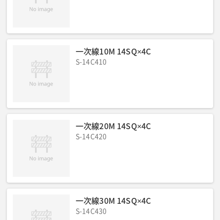
騒音値LwA(dB)
:
87
騒音値7m(dB(A))
:
58/60
低騒音型
:
超低騒音
運転質量(kg)
:
660
端子ボルトサイズ(φ)
:
M8
備考
:
ビックタンク仕様
一次線10M 14SQ×4C
S-14C410
一次線20M 14SQ×4C
S-14C420
一次線30M 14SQ×4C
S-14C430