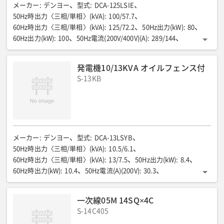
メーカー
:
デンヨー
型式
:
DCA-125LSIE
50Hz時出力〈三相/単相〉(kVA)
:
100/57.7
60Hz時出力〈三相/単相〉(kVA)
:
125/72.2
50Hz出力(kW)
:
80
60Hz出力(kW)
:
100
50Hz電流(200V/400V)(A)
:
289/144
60Hz時電流(200V/400V)(A)
:
328/164
燃料/タンク容量(L)
:
軽油/250
50Hz燃料消費量75%負荷(L/h)
:
17.1
発電機10/13KVA オイルフェンス付
60Hz時燃料消費量75%負荷(L/h)
:
21.7
全長(mm)
:
2650
S-13KB
全幅(mm)
:
1080
全高(mm)
:
1600
運転質量(kg)
:
2290
排ガス規制
:
第3次
騒音値LWA(dB)
:
92
騒音値7m(dB(A))
:
60/63
低騒音型
:
超低騒音
端子ボルトサイズ(φ)
:
M16
その他
:
標準タンク仕様
メーカー
:
デンヨー
型式
:
DCA-13LSYB
50Hz時出力〈三相/単相〉(kVA)
:
10.5/6.1
60Hz時出力〈三相/単相〉(kVA)
:
13/7.5
50Hz出力(kW)
:
8.4
60Hz時出力(kW)
:
10.4
50Hz電流(A)(200V)
:
30.3
60Hz時電流(A)(200V)
:
34.1
全長(mm)
:
1390
全幅(mm)
:
650
全高(mm)
:
1160
燃料/タンク容量(L)
:
軽油/100
一次線05M 14SQ×4C
50Hz燃料消費量75%負荷(L/h)
:
1.6(50%)
S-14C405
60Hz時燃料消費量75%負荷(L/h)
:
2.0(50%)
排ガス規制
:
第3次