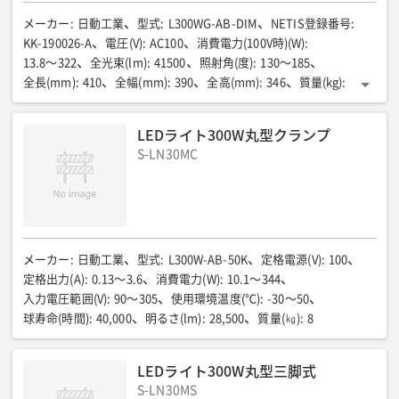
メーカー
:
日動工業
型式
:
L300WG-AB-DIM
NETIS登録番号
:
KK-190026-A
電圧(V)
:
AC100
消費電力(100V時)(W)
:
13.8〜322
全光束(lm)
:
41500
照射角(度)
:
130〜185
全長(mm)
:
410
全幅(mm)
:
390
全高(mm)
:
346
質量(kg)
:
8.7
電源コード(m)
:
4.5
光源
:
LED
LEDライト300W丸型クランプ
S-LN30MC
メーカー
:
日動工業
型式
:
L300W-AB-50K
定格電源(V)
:
100
定格出力(A)
:
0.13〜3.6
消費電力(W)
:
10.1〜344
入力電圧範囲(V)
:
90〜305
使用環境温度(℃)
:
-30〜50
球寿命(時間)
:
40,000
明るさ(lm)
:
28,500
質量(㎏)
:
8
LEDライト300W丸型三脚式
S-LN30MS