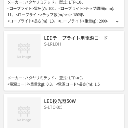
メーカー
:
ハタヤリミテッド
型式
:
LTP-10
<ロープライト>電圧(V)
:
100
<ロープライト>チップ間隔(mm)
:
11
<ロープライト>チップ数(m/pcs)
:
180球
<ロープライト>長さ(m)
:
10
<ロープライト>重量(g)
:
2000
<ロープライト>LEDカラー
:
白色
<ロープライト>全光束(l/m)
:
900
<ロープライト>ワット(/m)
:
11
LEDテープライト用電源コード
<ロープライト>最大接続長さ(m)
:
50
<ロープライト>接続方法
:
S-LRLDH
電源ケーブルより防水キャップねじ込み式
<電源コード>整流器
:
S-LRLDH (LTP-AC)
<電源コード>重量(g)
:
300
<電源コード>長さ(m)
:
1.5
備考
:
専用電源コードは別途(S-LRLDH)
メーカー
:
ハタヤリミテッド
型式
:
LTP-AC
<電源コード>重量(kg)
:
0.3
<電源コード>長さ(m)
:
1.5
LED投光器50W
S-LTOK05