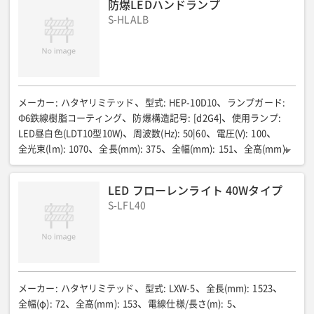
防爆LEDハンドランプ
S-HLALB
メーカー
:
ハタヤリミテッド
型式
:
HEP-10D10
ランプガード
:
Φ6鉄線樹脂コーティング
防爆構造記号
:
[d2G4]
使用ランプ
:
LED昼白色(LDT10型10W)
周波数(Hz)
:
50|60
電圧(V)
:
100
全光束(lm)
:
1070
全長(mm)
:
375
全幅(mm)
:
151
全高(mm)
:
217
電源線仕様(SQ×芯数×長さm)
:
10m
質量(kg)
:
3.1
LED フローレンライト 40Wタイプ
S-LFL40
メーカー
:
ハタヤリミテッド
型式
:
LXW-5
全長(mm)
:
1523
全幅(φ)
:
72
全高(mm)
:
153
電線仕様/長さ(m)
:
5