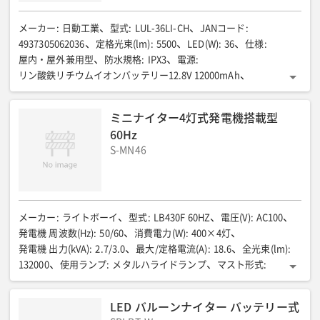
メーカー
:
日動工業
型式
:
LUL-36LI-CH
JANコード
:
4937305062036
定格光束(lm)
:
5500
LED(W)
:
36
仕様
:
屋内・屋外兼用型
防水規格
:
IPX3
電源
:
リン酸鉄リチウムイオンバッテリー12.8V 12000mAh
充電用ACアダプター(V)
:
AC100(50Hz/60Hz)
充電時間(h)
:
4
寸法 W×D×H(mm)
:
1011✕1011✕1592
ミニナイター4灯式発電機搭載型
寸法(折畳時)W×D×H(mm)
:
212✕212✕1557
質量(kg)
:
4.5
60Hz
S-MN46
メーカー
:
ライトボーイ
型式
:
LB430F 60HZ
電圧(V)
:
AC100
発電機 周波数(Hz)
:
50/60
消費電力(W)
:
400×4灯
発電機 出力(kVA)
:
2.7/3.0
最大/定格電流(A)
:
18.6
全光束(lm)
:
132000
使用ランプ
:
メタルハライドランプ
マスト形式
:
伸縮3段式(ワイヤー切マスト落下防止安全ストッパー付)
燃料/タンク容量(L)
:
軽油/15
全体寸法〈操作時〉全長(mm)
:
LED バルーンナイター バッテリー式
1550
全体寸法〈操作時〉全幅(mm)
:
1600