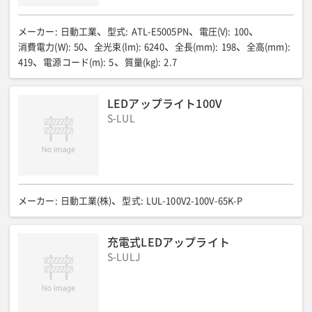
メーカー
:
日動工業
型式
:
ATL-E5005PN
電圧(V)
:
100
消費電力(W)
:
50
全光束(lm)
:
6240
全長(mm)
:
198
全高(mm)
:
419
電源コード(m)
:
5
質量(kg)
:
2.7
LEDアップライト100V
S-LUL
メーカー
:
日動工業(株)
型式
:
LUL-100V2-100V-65K-P
充電式LEDアップライト
S-LULJ