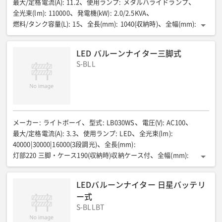
最大/定格電流(A)
:
11.2
使用ランプ
:
メタルハライドランプ
全光束(lm)
:
110000
発電機(kW)
:
2.0/2.5KVA
燃料/タンク容量(L)
:
15
全長(mm)
:
1040(収納時)
全幅(mm)
:
800
全高(mm)
:
1740
最大照明高(mm)
:
4460
質量(kg)
:
254
LED バルーンナイター三脚式
S-BLL
メーカー
:
ライトボーイ
型式
:
LB030WS
電圧(V)
:
AC100
最大/定格電流(A)
:
3.3
使用ランプ
:
LED
全光束(lm)
:
40000|30000|16000(3段調光)
全長(mm)
:
灯部220 三脚・ケース190(収納時)収納ケース付
全幅(mm)
:
灯部220 三脚・ケース190(収納時)
全高(mm)
:
灯部600 三脚1260・ケース1300(収納時)
最大照明高(mm)
:
LEDバルーンナイター 日星バッテリ
3155 (エアーブレーキマスト)
質量(kg)
:
17.5
定格消費電力(W)
:
ー式
ー
S-BLLBT