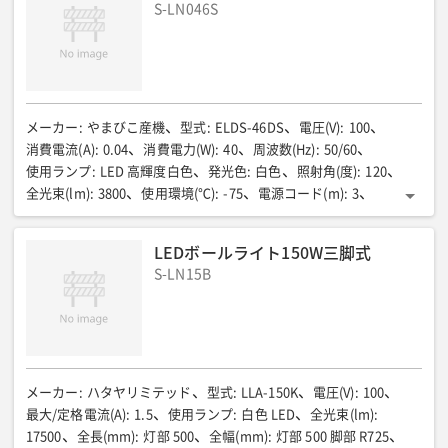
S-LN046S
メーカー
:
やまびこ産機
型式
:
ELDS-46DS
電圧(V)
:
100
消費電流(A)
:
0.04
消費電力(W)
:
40
周波数(Hz)
:
50/60
使用ランプ
:
LED 高輝度白色
発光色
:
白色
照射角(度)
:
120
全光束(lm)
:
3800
使用環境(℃)
:
-75
電源コード(m)
:
3
質量(kg)
:
3
LEDボールライト150W三脚式
S-LN15B
メーカー
:
ハタヤリミテッド
型式
:
LLA-150K
電圧(V)
:
100
最大/定格電流(A)
:
1.5
使用ランプ
:
白色 LED
全光束(lm)
:
17500
全長(mm)
:
灯部 500
全幅(mm)
:
灯部 500 脚部 R725