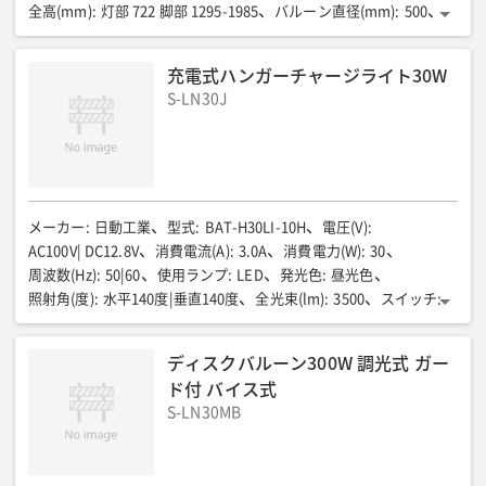
全高(mm)
:
灯部 722 脚部 1295-1985
バルーン直径(mm)
:
500
電源コード(m)
:
5
質量(kg)
:
灯部 7.4 三脚 5.6
充電式ハンガーチャージライト30W
S-LN30J
メーカー
:
日動工業
型式
:
BAT-H30LI-10H
電圧(V)
:
AC100V| DC12.8V
消費電流(A)
:
3.0A
消費電力(W)
:
30
周波数(Hz)
:
50|60
使用ランプ
:
LED
発光色
:
昼光色
照射角(度)
:
水平140度|垂直140度
全光束(lm)
:
3500
スイッチ
:
高・低・切
蓄電池
:
リン酸鉄Liバッテリー12.8V 14400mAh
使用環境(℃)
:
-10-50℃
全長(mm)
:
234
全幅(mm)
:
283
ディスクバルーン300W 調光式 ガー
全高(mm)
:
390
質量(kg)
:
5.2
ド付 バイス式
S-LN30MB