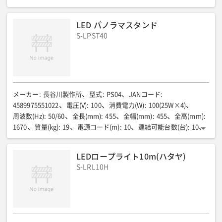
全長(mm)
:
1365
全幅(mm)
:
51
全高(mm)
:
51
連結可能本数(本)
:
最大18
電源コード(m)
:
5
質量(kg)
:
1.6
LED パノラマスタンド
スイッチ
:
防雨型シーソースイッチ(カバー一体型)
色温度(K)
:
S-LPST40
5000
照度(lm)
:
490(1m)/72(3m)/29(5m)
電線種(芯)
:
VCT1.25㎟×3
その他
:
屋外用/防雨型/100V専用
メーカー
:
長谷川製作所
型式
:
PS04
JANコード
:
4589975551022
電圧(V)
:
100
消費電力(W)
:
100(25W×4)
周波数(Hz)
:
50/60
全長(mm)
:
455
全幅(mm)
:
455
全高(mm)
:
1670
質量(kg)
:
19
電源コード(m)
:
10
連結可能台数(台)
:
10
電圧(V)
:
ー
消費電流(A)
:
ー
消費電力(W)
:
ー
全光束(lm)
:
ー
連結本数(本)
:
ー
全長(mm)
:
ー
全幅(mm)
:
ー
全高(mm)
:
ー
LEDロープライト10m(ハタヤ)
質量(kg)
:
ー
S-LRL10H