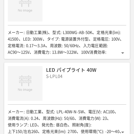
メーカー
:
日動工業(株)
型式
:
L300WG-AB-50K
定格光束(lm)
:
41500
LED
:
300W
タイプ
:
電源装置外付型
定格電圧
:
100V
定格電流
:
0.17〜3.3A
周波数
:
50/60Hz
入力電圧範囲
:
AC90〜125V
消費電力
:
13.8W〜322W
100V消費効率
:
128.9lm/W
1m照度(lx)
:
吊下げ直下/300〜8290 高さ2.8m時床面/780
3m照度(lx)
:
LED パイプライト 40W
吊下げ直下/40〜1100 高さ2.8m時床面/310
5m照度(lx)
:
S-LPL04
吊下げ直下/15〜450 高さ2.8m時床面/90
1/10ビーム角
:
185度
1/2ビーム角
:
130度
光源色
:
昼白色
質量
:
8.7kg
メーカー
:
日動工業
型式
:
LPL-40W-N-SW
電圧(V)
:
AC100
消費電流(A)
:
0.24
周波数(Hz)
:
50/60
消費電力(W)
:
23
使用ランプ
:
LED
発光色
:
昼白色
照射角(度)
:
上下150/左右260
定格光束(lm)
:
2700
使用環境(℃)
:
-20〜40