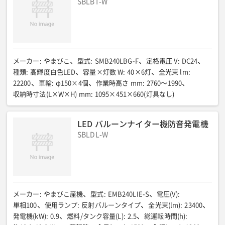
SBLBT-W
全体寸法〈操作時〉全高(mm)
:
2060-4160
全体寸法〈格納時〉全長(mm)
:
1040
全体寸法〈格納時〉全幅(mm)
:
800
全体寸法〈格納時〉全高(mm)
:
1700
総質量(kg)
:
296
メーカー
:
やまびこ
型式
:
SMB240LBG-F
定格電圧 V
:
DC24
種類
:
高輝度白色LED
容量×灯数 W
:
40×6灯
全光束 lm
:
22200
車輪
:
φ150×4個
作業時高さ mm
:
2760〜1990
収納時寸法(L×W×H) mm
:
1095×451×660(灯具なし)
LED バルーンナイター機防音発電機
SBLDL-W
メーカー
:
やまびこ産機
型式
:
EMB240LIE-S
電圧(V)
:
単相100
使用ランプ
:
反射バルーンタイプ
全光束(lm)
:
23400
発電機(kW)
:
0.9
燃料/タンク容量(L)
:
2.5
総運転時間(h)
: