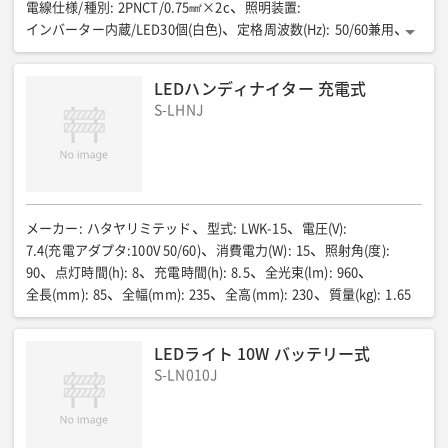
電線仕様/種別
:
2PNCT/0.75㎟×2c
照明装置
:
インバーター内蔵/LED30個(白色)
定格周波数(Hz)
:
50/60兼用
コンセント仕様/定格
:
100V/19W
コンセント仕様/形状×個数
:
2穴×1
カバータイプ
:
クリアレンズ
連結本数(本)
:
最大15
LEDハンディナイター 充電式
質量(kg)
:
2.3
その他
:
S-LHNJ
ON-OFFスイッチ付/二重絶縁構造/屋外・防雨型
メーカー
:
ハタヤリミテッド
型式
:
LWK-15
電圧(V)
:
7.4(充電アダプタ:100V 50/60)
消費電力(W)
:
15
照射角(度)
:
90
点灯時間(h)
:
8
充電時間(h)
:
8.5
全光束(lm)
:
960
全長(mm)
:
85
全幅(mm)
:
235
全高(mm)
:
230
質量(kg)
:
1.65
LEDライト 10W バッテリー式
S-LN010J