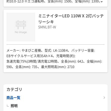
約10.0-12.0 ※エコ運転時
全長(mm)
:
1500
全幅(mm)
:
1300
全高(mm)
:
2730-2010
最大照明高(mm)
:
2730-2010
参考騒音値(dB)
:
47.0 ※エコ運転時
質量(kg)
:
34.2
ミニナイターLED 110W X 2灯バッテ
リーシキ
SMNLBT-W
メーカー
:
やまびこ産機
型式
:
LK-110B4
バッテリー容量
:
EBサイクルサービス用35Ah×4
充電時間(約)
:
急速充電(75%)3時間/満充電12時間
全長(mm)
:
642
全幅(mm)
:
590
全高(mm)
:
735
最大照明高(mm)
:
2710
カテゴリ
商品一覧
照明