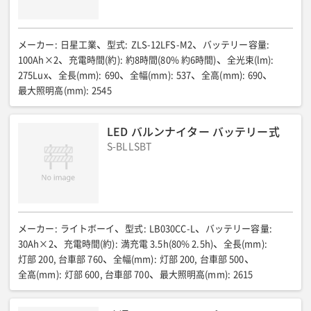
メーカー
:
日星工業
型式
:
ZLS-12LFS-M2
バッテリー容量
:
100Ah×2
充電時間(約)
:
約8時間(80% 約6時間)
全光束(lm)
:
275Lux
全長(mm)
:
690
全幅(mm)
:
537
全高(mm)
:
690
最大照明高(mm)
:
2545
LED バルンナイター バッテリー式
S-BLLSBT
メーカー
:
ライトボーイ
型式
:
LB030CC-L
バッテリー容量
:
30Ah×2
充電時間(約)
:
満充電 3.5h(80% 2.5h)
全長(mm)
:
灯部 200, 台車部 760
全幅(mm)
:
灯部 200, 台車部 500
全高(mm)
:
灯部 600, 台車部 700
最大照明高(mm)
:
2615