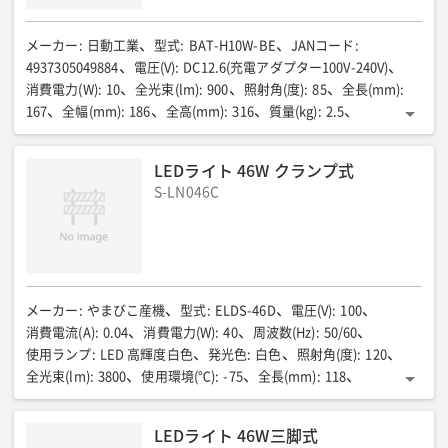
メーカー
:
日動工業
型式
:
BAT-H10W-BE
JANコード
:
4937305049884
電圧(V)
:
DC12.6(充電アダプター100V-240V)
消費電力(W)
:
10
全光束(lm)
:
900
照射角(度)
:
85
全長(mm)
:
167
全幅(mm)
:
186
全高(mm)
:
316
質量(kg)
:
2.5
点灯時間(時間)
:
8.5
充電時間(時間)
:
9.5
LEDライト 46W クランプ式
S-LN046C
メーカー
:
やまびこ産機
型式
:
ELDS-46D
電圧(V)
:
100
消費電流(A)
:
0.04
消費電力(W)
:
40
周波数(Hz)
:
50/60
使用ランプ
:
LED 高輝度白色
発光色
:
白色
照射角(度)
:
120
全光束(lm)
:
3800
使用環境(℃)
:
-75
全長(mm)
:
118
全幅(mm)
:
249
全高(mm)
:
168
電源コード(m)
:
3
質量(kg)
:
3
LEDライト 46W三脚式