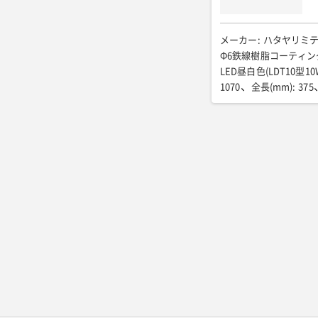
メーカー
:
ハタヤリミ
Φ6鉄線樹脂コーティン
LED昼白色(LDT10型10
1070
全長(mm)
:
375
電源線仕様(SQ×芯数×