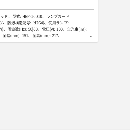
テッド
型式
:
HEP-10D10
ランプガード
:
グ
防爆構造記号
:
[d2G4]
使用ランプ
:
W)
周波数(Hz)
:
50|60
電圧(V)
:
100
全光束(lm)
:
全幅(mm)
:
151
全高(mm)
:
217
長さm)
:
10m
質量(kg)
:
3.1